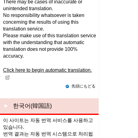
There may be cases of inaccurate or
unintended translation.
No responsibility whatsoever is taken
concerning the results of using this
translation service.
Please make use of this translation service
with the understanding that automatic
translation does not provide 100%
accuracy.
Click here to begin automatic translation.
先頭にもどる
한국어(韓国語)
이 사이트는 자동 번역 서비스를 사용하고
있습니다.
번역 결과는 자동 번역 시스템으로 처리됩