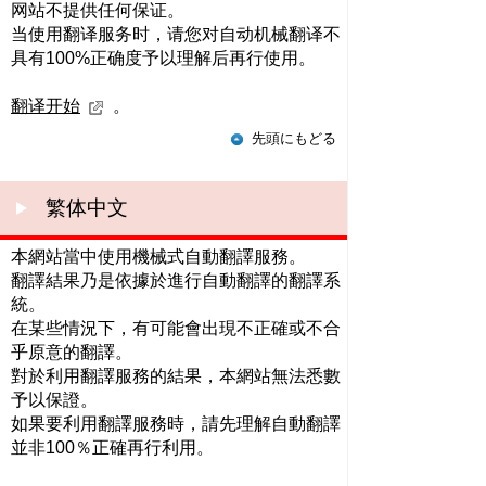
网站不提供任何保证。
当使用翻译服务时，请您对自动机械翻译不
具有100%正确度予以理解后再行使用。
翻译开始
。
先頭にもどる
繁体中文
本網站當中使用機械式自動翻譯服務。
翻譯結果乃是依據於進行自動翻譯的翻譯系
統。
在某些情況下，有可能會出現不正確或不合
乎原意的翻譯。
對於利用翻譯服務的結果，本網站無法悉數
予以保證。
如果要利用翻譯服務時，請先理解自動翻譯
並非100％正確再行利用。