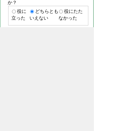
か？
役に
どちらとも
役にたた
立った
いえない
なかった
このページに関してご意見がありまし
たらご記入ください。
（ご注意）回答が必要なお問い合わせは，直接このページの
「お問い合わせ先」（ページ作成部署）へお願いします（こ
ちらではお受けできません）。また住所・電話番号などの個
人情報は記入しないでください
ページの先頭へ戻る
プライバシーポリシー
免責事項・著作権