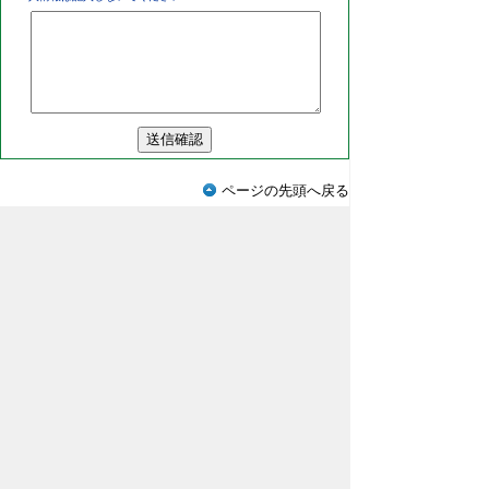
ページの先頭へ戻る
プライバシーポリシー
免責事項・著作権
ウェブアクセシビリティについて
リンクに
ついて
サイトの考え方
鳥取県東部広域行政管理組合
（法
人番号9000020318272）／
各課の
問合せ先はこちらです。
事務局（介護認定審査・不燃物処理