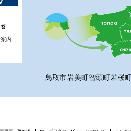
Q
回答
ご案内
鳥取市
岩美町
智頭町
若桜