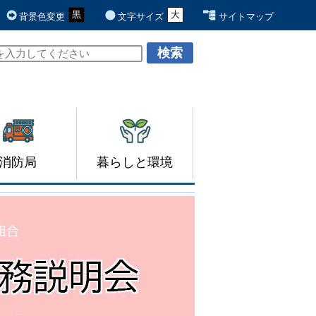
黒
青
白
大
元
背景色変更
文字サイズ
サイトマップ
消防局
暮らしと環境