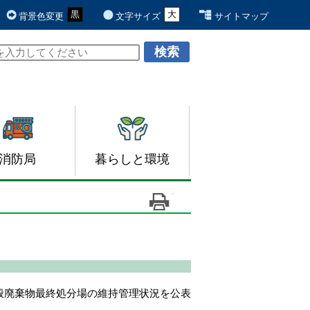
黒
青
白
大
元
背景色変更
文字サイズ
サイトマップ
消防局
暮らしと環境
般廃棄物最終処分場の維持管理状況を公表