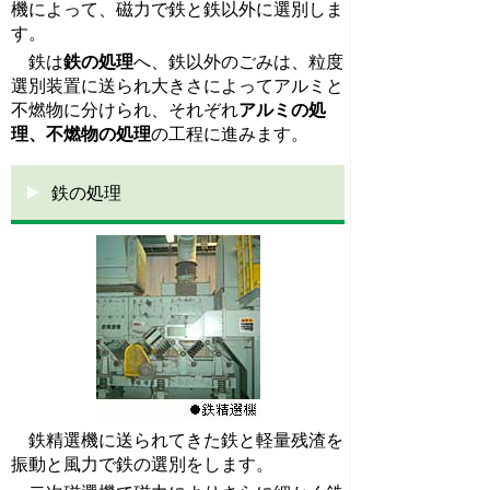
機によって、磁力で鉄と鉄以外に選別しま
す。
鉄は
鉄の処理
へ、鉄以外のごみは、粒度
選別装置に送られ大きさによってアルミと
不燃物に分けられ、それぞれ
アルミの処
理、不燃物の処理
の工程に進みます。
鉄の処理
鉄精選機に送られてきた鉄と軽量残渣を
振動と風力で鉄の選別をします。