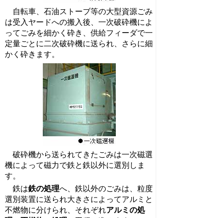
自転車、石油ストーブ等の大型資源ごみ
は受入ヤードへの搬入後、一次破砕機によ
ってごみを細かく砕き、供給フィーダで一
定量ごとに二次破砕機に送られ、さらに細
かく砕きます。
破砕機から送られてきたごみは一次磁選
機によって磁力で鉄と鉄以外に選別しま
す。
鉄は
鉄の処理
へ、鉄以外のごみは、粒度
選別装置に送られ大きさによってアルミと
不燃物に分けられ、それぞれ
アルミの処