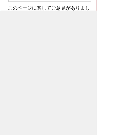
このページに関してご意見がありまし
たらご記入ください。
（ご注意）回答が必要なお問い合わせは，直接このページの
「お問い合わせ先」（ページ作成部署）へお願いします（こ
ちらではお受けできません）。また住所・電話番号などの個
人情報は記入しないでください
ページの先頭へ戻る
プライバシーポリシー
免責事項・著作権
ウェブアクセシビリティについて
リンクに
ついて
サイトの考え方