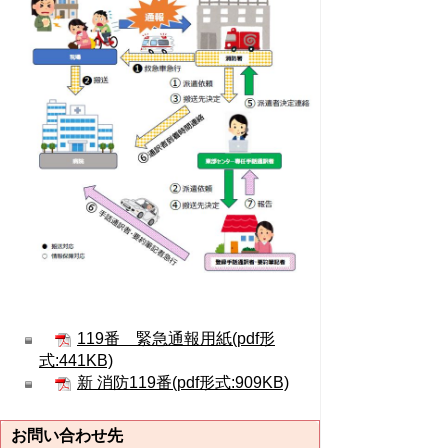
119番 緊急通報用紙(pdf形
式:441KB)
新 消防119番(pdf形式:909KB)
お問い合わせ先