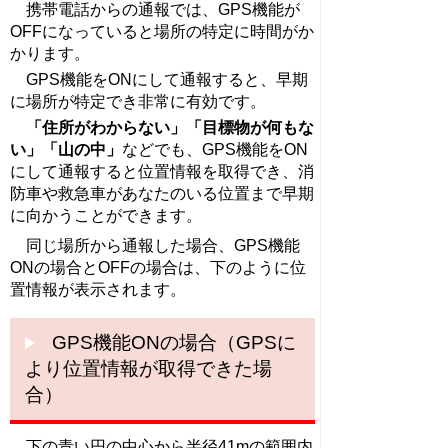
携帯電話からの通報では、GPS機能が
OFFになっていると場所の特定に時間がか
かります。
GPS機能をONにして通報すると、早期
に場所が特定でき非常に有効です。
「住所がわからない」「目標物が何もな
い」「山の中」
などでも、GPS機能をON
にして通
報すると
位置情報を取得でき、
消
防車や
救急車があなたのいる位置まで早期
に向かうことが
できます。
同じ場所から通報した場合、GPS機能
ONの場合とOFFの場合は、下のように位
置情報が
表示されます。
GPS機能ONの場合（GPSに
より位置情報が取得できた場
合）
下の青い円の中心から半径41mの範囲内