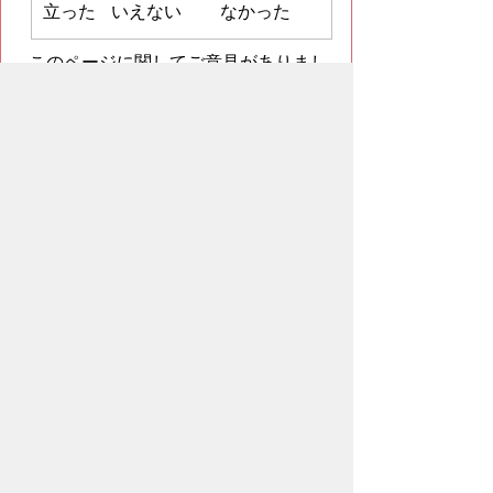
立った
いえない
なかった
このページに関してご意見がありまし
たらご記入ください。
（ご注意）回答が必要なお問い合わせは，直接このページの
「お問い合わせ先」（ページ作成部署）へお願いします（こ
ちらではお受けできません）。また住所・電話番号などの個
人情報は記入しないでください
ページの先頭へ戻る
プライバシーポリシー
免責事項・著作権
ウェブアクセシビリティについて
リンクに
ついて
サイトの考え方