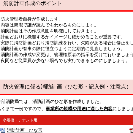
消防計画作成のポイント
防火管理者自身が作成します。
内容は簡潔で誰が読んでもわかるものにします。
消防計画はその作成意図を明確にしておきます。
計画どおりに機能するかイメージし確かめることが重要です。
実際に消防計画どおり消防訓練を行い、欠陥がある場合は修正を
消防計画が有事の際に役立つように定期的に見直しましょう。
消防計画の作成や変更は、管理権原者の指示を受けて行いましょ
夜間など従業員が少ない場合でも実行できるものにしましょう。
防火管理に係る消防計画（ひな形・記入例・注意点）
部消防局では、消防計画のひな形を作成しました。
くまで一例ですので、
事業所の規模や用途に適した内容
にしまし
小規模・テナント用
消防計画 ひな形