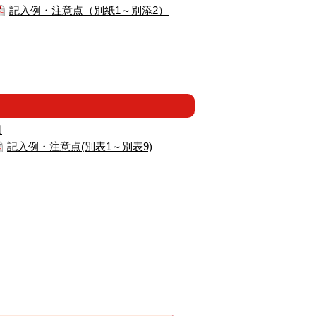
記入例・注意点（別紙1～別添2）
例
記入例・注意点(別表1～別表9)