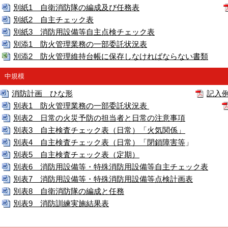
別紙1 自衛消防隊の編成及び任務表
別紙2 自主チェック表
別紙3 消防用設備等自主点検チェック表
別添1 防火管理業務の一部委託状況表
別添2 防火管理維持台帳に保存しなければならない書類
中規模
消防計画 ひな形
記入
別表1 防火管理業務の一部委託状況表
別表2 日常の火災予防の担当者と日常の注意事項
別表3 自主検査チェック表（日常）「火気関係」
別表4 自主検査チェック表（日常）「閉鎖障害等
」
別表5 自主検査チェック表（定期）
別表6 消防用設備等・特殊消防用設備等自主チェック表
別表7 消防用設備等・特殊消防用設備等点検計画表
別表8 自衛消防隊の編成と任務
別表9 消防訓練実施結果表