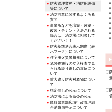
防火管理業務・消防用設備
等について
消防同意に関するよくある
質問
事業所などを増築・改築・
改装・テナント入居される
場合は、消防署に相談して
ください！！
防火基準適合表示制度（表
示マーク）について
住宅用火災警報器について
危険物施設の立入検査で見
られる繰り返しの違反につ
〇
いて
受
重大違反防火対象物につい
て
〇
指定催しの公示について
管
消防法による命令の公示
鳥取県東部広域行政管理組
合消防局告示について