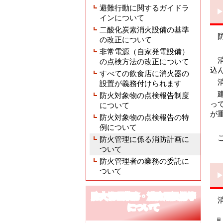
避難行動に関するガイドラ
インについて
二酸化炭素消火設備の基準
防
の改正について
非常電源（自家発電設備）
消
の点検方法の改正について
込
すべての飲食店に消火器の
消
設置が義務付けられます
建
防火対象物の点検報告制度
っ
について
が
防火対象物の点検報告の特
例について
こ
防火管理に係る消防計画に
ついて
防火管理者の業務の委託に
ついて
防火管理業務・消防用設備等
消
について