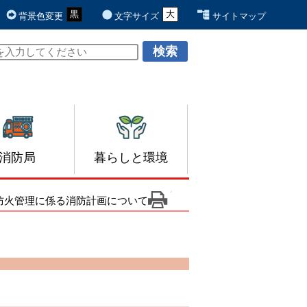
黒
青
白
大
元
背景色変更
文字サイズ
サイトマップ
消防局
暮らしと環境
防火管理に係る消防計画について